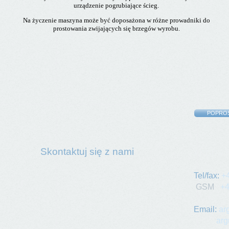
urządzenie pogrubiające ścieg
.
Na życzenie maszyna może być doposażona w różne prowadniki do
prostowania zwijających się brzegów wyrobu.
POPROŚ
Skontaktuj się z nami
ARGUS Kr
Tel/fax:
+
GSM
+48
Email:
ar
arg