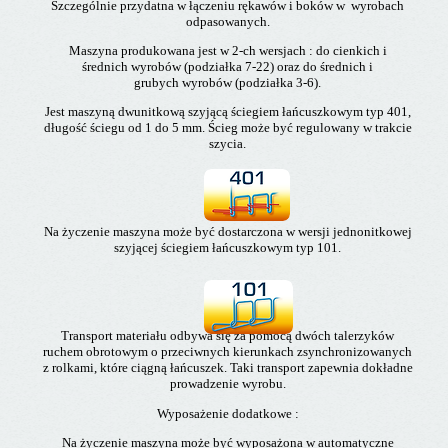
S
zczególnie przydatna w łączeniu rękawów i boków w
wyrobach
odpasowanych.
Maszyna produkowana jest w 2-ch wersjach : do cienkich i
średnich wyrobów (podziałka 7-22) oraz do średnich i
grubych wyrobów (podziałka 3-6).
Jest maszyną dwunitkową szyjącą ściegiem łańcuszkowym typ 401,
długość ściegu od 1 do 5 mm. Ścieg może być regulowany w trakcie
szycia.
Na życzenie maszyna może być dostarczona w wersji jednonitkowej
szyjącej ściegiem łańcuszkowym typ 101.
Transport materiału odbywa się za pomocą dwóch talerzyków
ruchem obrotowym o przeciwnych kierunkach zsynchronizowanych
z rolkami, które ciągną łańcuszek. Taki transport zapewnia dokładne
prowadzenie wyrobu.
Wyposażenie dodatkowe :
Na życzenie maszyna może być wyposażona w automatyczne