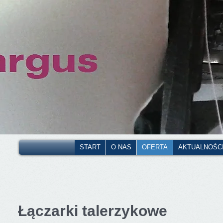
START
O NAS
OFERTA
AKTUALNOŚC
Łączarki talerzykowe