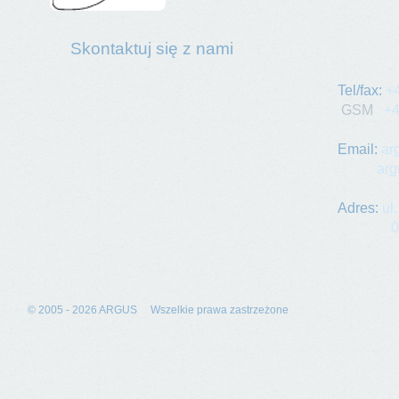
Skontaktuj się z nami
ARGUS Kr
Tel/fax:
+
GSM
+48
Email:
ar
arg
Adres
:
ul
00-71
© 2005 - 2026 ARGUS Wszelkie prawa zastrzeżone